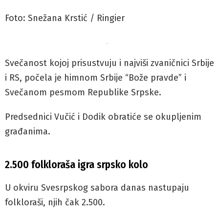
Foto: Snežana Krstić / Ringier
.
Svečanost kojoj prisustvuju i najviši zvaničnici Srbije
i RS, počela je himnom Srbije “Bože pravde” i
Svečanom pesmom Republike Srpske.
Predsednici Vučić i Dodik obratiće se okupljenim
građanima.
2.500 folkloraša igra srpsko kolo
U okviru Svesrpskog sabora danas nastupaju
folkloraši, njih čak 2.500.