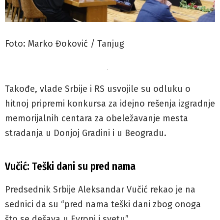
Foto: Marko Đoković / Tanjug
.
Takođe, vlade Srbije i RS usvojile su odluku o
hitnoj pripremi konkursa za idejno rešenja izgradnje
memorijalnih centara za obeležavanje mesta
stradanja u Donjoj Gradini i u Beogradu.
Vučić: Teški dani su pred nama
Predsednik Srbije Aleksandar Vučić rekao je na
sednici da su “pred nama teški dani zbog onoga
što se dešava u Evropi i svetu”.