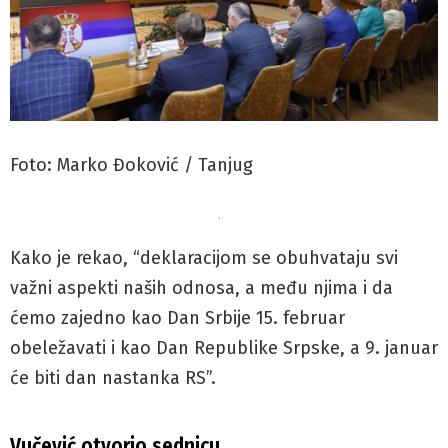
Foto: Marko Đoković / Tanjug
.
Kako je rekao, “deklaracijom se obuhvataju svi
važni aspekti naših odnosa, a među njima i da
ćemo zajedno kao Dan Srbije 15. februar
obeležavati i kao Dan Republike Srpske, a 9. januar
će biti dan nastanka RS”.
Vučević otvorio sednicu