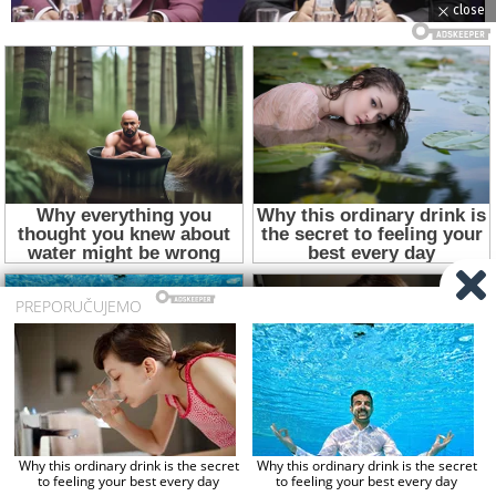
close
Foto: Marko Đoković / Tanjug
.
– Zajedno ćemo raditi sa kolegama iz RS ali i
predstavnicima srpskog naroda u Crnoj Gori i
Severnoj Makedoniji. Dajemo punu podršku
predsedniku Srbije Aleksandru Vučiću na
sprovođenju deklaracije, a kao vlada mi ćemo tu
deklaraciju dati na usvajanje skupštini u narednih
90 dana – rekao je Vučević.