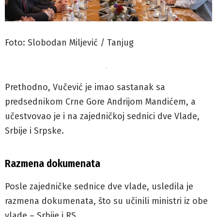
Foto: Slobodan Miljević / Tanjug
.
Prethodno, Vučević je imao sastanak sa
predsednikom Crne Gore Andrijom Mandićem, a
učestvovao je i na zajedničkoj sednici dve Vlade,
Srbije i Srpske.
Razmena dokumenata
Posle zajedničke sednice dve vlade, usledila je
razmena dokumenata, što su učinili ministri iz obe
vlade – Srbije i RS.