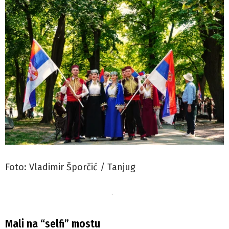
Foto: Vladimir Šporčić / Tanjug
.
Mali na “selfi” mostu