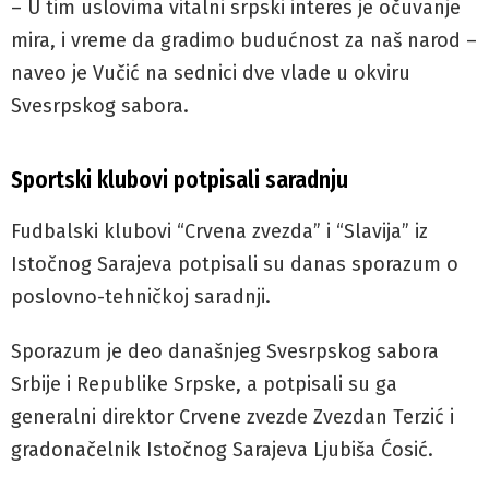
– U tim uslovima vitalni srpski interes je očuvanje
mira, i vreme da gradimo budućnost za naš narod –
naveo je Vučić na sednici dve vlade u okviru
Svesrpskog sabora.
Sportski klubovi potpisali saradnju
Fudbalski klubovi “Crvena zvezda” i “Slavija” iz
Istočnog Sarajeva potpisali su danas sporazum o
poslovno-tehničkoj saradnji.
Sporazum je deo današnjeg Svesrpskog sabora
Srbije i Republike Srpske, a potpisali su ga
generalni direktor Crvene zvezde Zvezdan Terzić i
gradonačelnik Istočnog Sarajeva Ljubiša Ćosić.