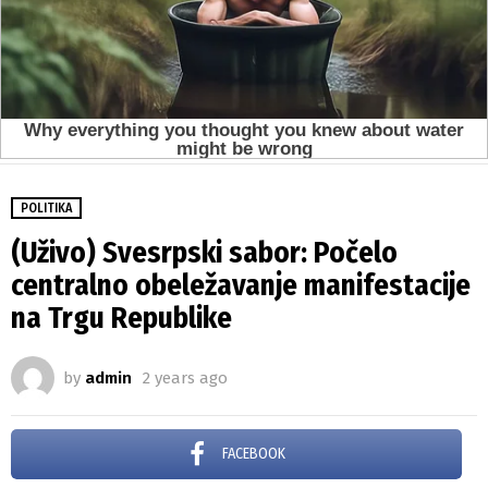
POLITIKA
(Uživo) Svesrpski sabor: Počelo
centralno obeležavanje manifestacije
na Trgu Republike
by
admin
2 years ago
FACEBOOK