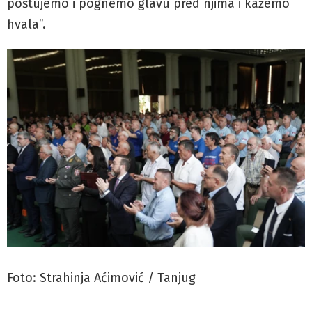
poštujemo i pognemo glavu pred njima i kažemo
hvala”.
Foto: Strahinja Aćimović / Tanjug