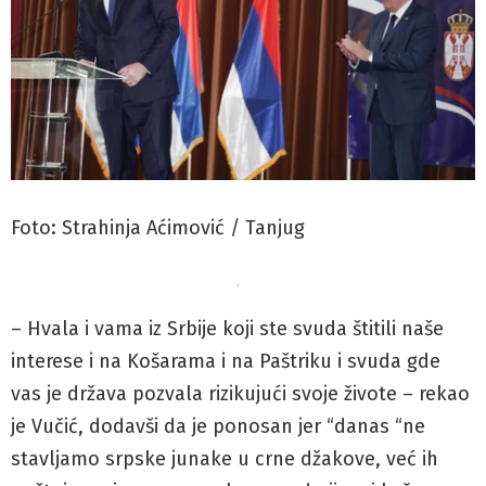
Foto: Strahinja Aćimović / Tanjug
.
– Hvala i vama iz Srbije koji ste svuda štitili naše
interese i na Košarama i na Paštriku i svuda gde
vas je država pozvala rizikujući svoje živote – rekao
je Vučić, dodavši da je ponosan jer “danas “ne
stavljamo srpske junake u crne džakove, već ih