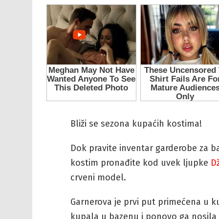
Bliži se sezona kupaćih kostima!
Dok pravite inventar garderobe za baz
kostim pronađite kod uvek ljupke
D
crveni model.
Garnerova je prvi put primećena u 
kupala u bazenu i ponovo ga nosila