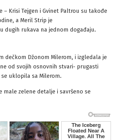
e – Krisi Tejgen i Gvinet Paltrou su takođe
ine, a Meril Strip je
nu dugih rukava na jednom događaju.
jim dečkom Džonom Milerom, i izgledala je
edne od svojih osnovnih stvari- prugasti
 se uklopila sa Milerom.
e male zelene detalje i savršeno se