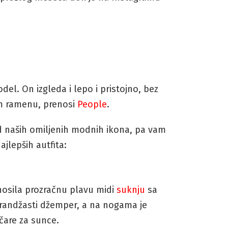
del. On izgleda i lepo i pristojno, bez
m ramenu, prenosi
People
.
od naših omiljenih modnih ikona, pa vam
jlepših autfita:
osila prozračnu plavu midi
suknju
sa
arandžasti džemper, a na nogama je
očare za sunce.