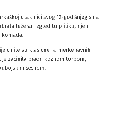
arkaškoj utakmici svog 12-godišnjeg sina
brala ležeran izgled tu priliku, njen
ih komada.
 činile su klasične farmerke ravnih
it je začinila braon kožnom torbom,
aubojskim šeširom.