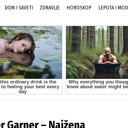
DOM I SAVETI
ZDRAVLJE
HOROSKOP
LEPOTA I MO
r Garner – Najžena