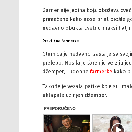
Garner nije jedina koja obožava cveć
primećene kako nose print prošle god
nedavno obukla cvetnu maksi halji
Praktične farmerke
Glumica je nedavno izašla je sa svo
prelepo. Nosila je šareniju verziju j
džemper, i udobne
farmerke
kako bi
Takođe je vezala patike koje su imal
uklapale uz njen džemper.