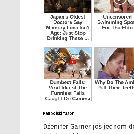
Kaubojski fazon
Džen
ifer Garner
još jednom d