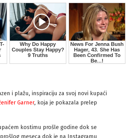
en i plažu, inspiraciju za svoj novi kupaći
ženifer Garner
, koja je pokazala prelep
kupaćem kostimu prošle godine dok se
 prošlog meseca dok je na Instagramu