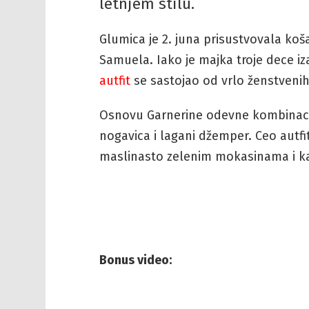
letnjem stilu.
Glumica je 2. juna prisustvovala koš
Samuela. Iako je majka troje dece iza
autfit
se sastojao od vrlo ženstven
Osnovu Garnerine odevne kombinacije
nogavica i lagani džemper. Ceo autf
maslinasto zelenim mokasinama i k
Bonus video: