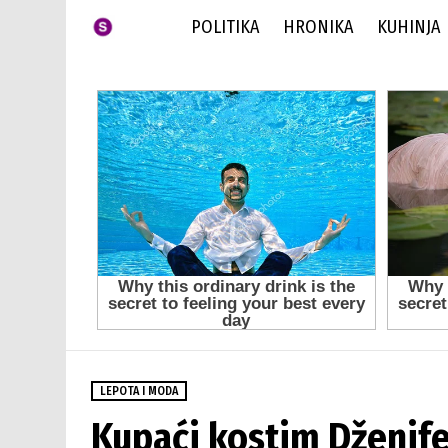
POLITIKA
HRONIKA
KUHINJA
LEPOTA I MODA
Kupaći kostim Dženife