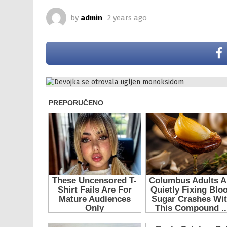
by
admin
2 years ago