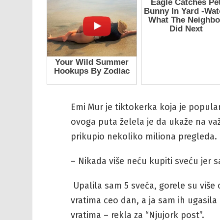
Emi Mur je tiktokerka koja je popul
ovoga puta želela je da ukaže na važ
prikupio nekoliko miliona pregleda.
– Nikada više neću kupiti sveću jer s
Upalila sam 5 sveća, gorele su više 
vratima ceo dan, a ja sam ih ugasila
vratima – rekla za “Njujork post”.