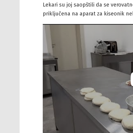
Lekari su joj saopštili da se verova
priključena na aparat za kiseonik nek