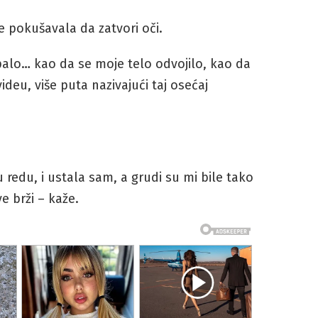
e pokušavala da zatvori oči.
palo… kao da se moje telo odvojilo, kao da
ideu, više puta nazivajući taj osećaj
 redu, i ustala sam, a grudi su mi bile tako
ve brži – kaže.