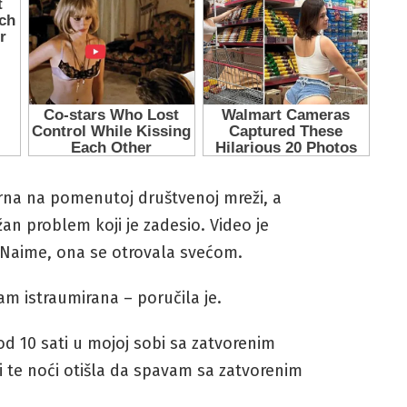
arna na pomenutoj društvenoj mreži, a
an problem koji je zadesio. Video je
 Naime, ona se otrovala svećom.
am istraumirana – poručila je.
od 10 sati u mojoj sobi sa zatvorenim
 i te noći otišla da spavam sa zatvorenim