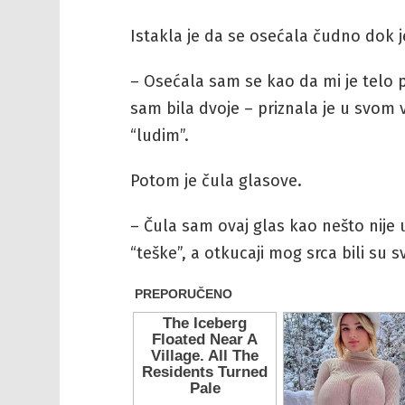
Istakla je da se osećala čudno dok j
– Osećala sam se kao da mi je telo 
sam bila dvoje – priznala je u svom v
“ludim”.
Potom je čula glasove.
– Čula sam ovaj glas kao nešto nije u
“teške”, a otkucaji mog srca bili su s