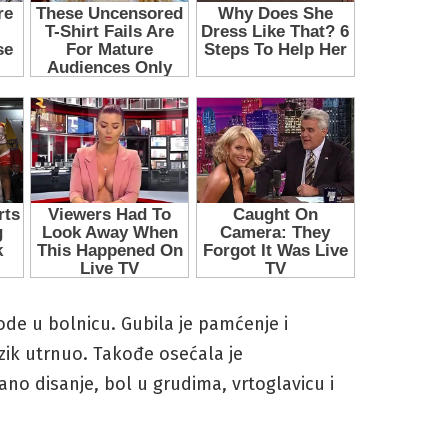
ode u bolnicu. Gubila je pamćenje i
jezik utrnuo. Takođe osećala je
ano disanje, bol u grudima, vrtoglavicu i