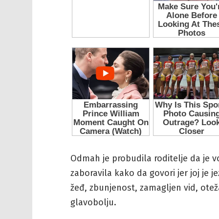
Odmah je probudila roditelje da je v
zaboravila kako da govori jer joj je 
žeđ, zbunjenost, zamagljen vid, otež
glavobolju.