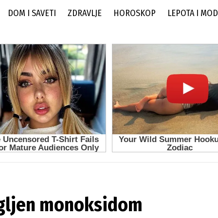
DOM I SAVETI
ZDRAVLJE
HOROSKOP
LEPOTA I MO
ugljen monoksidom