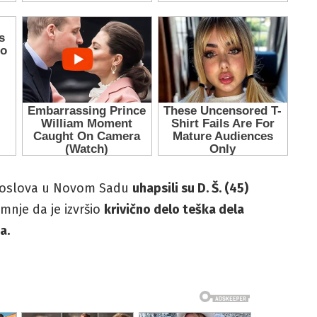
h poslova u Novom Sadu
uhapsili su D. Š. (45)
nje da je izvršio
krivično delo teška dela
a.