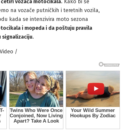
četiri vozača motocikala
. Kako bi se
mo na vozače putničkih i teretnih vozila,
odu kada se intenzivira moto sezona
ocikala i mopeda i da poštuju pravila
 signalizaciju
.
 Video /