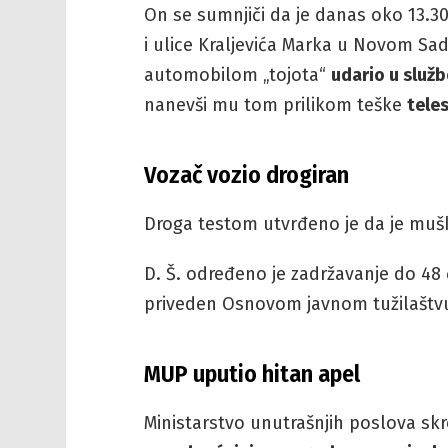
On se sumnjiči da je danas oko 13.30
i ulice Kraljevića Marka u Novom Sa
automobilom „tojota“
udario u služ
nanevši mu tom prilikom teške
tele
Vozač vozio drogiran
Droga testom utvrđeno je da je muš
D. Š. određeno je zadržavanje do 48 ča
priveden Osnovom javnom tužilašt
MUP uputio hitan apel
Ministarstvo unutrašnjih poslova sk