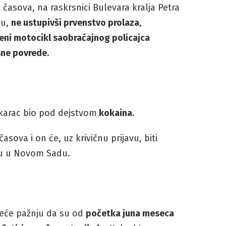
 časova, na raskrsnici Bulevara kralja Petra
du,
ne ustupivši prvenstvo prolaza
,
beni motocikl saobraćajnog policajca
sne povrede
.
karac bio pod dejstvom
kokaina
.
sova i on će, uz krivičnu prijavu, biti
vu u Novom Sadu.
reće pažnju da su od
početka juna meseca