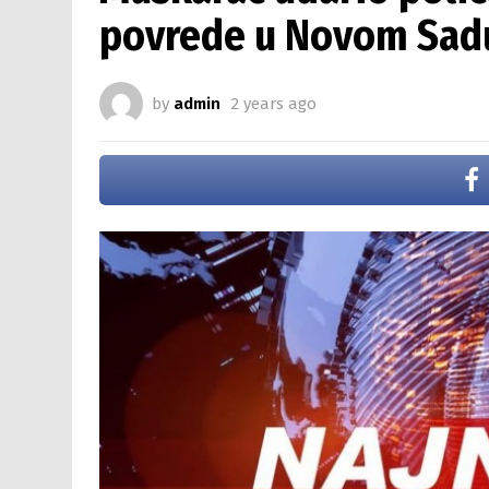
povrede u Novom Sad
by
admin
2 years ago