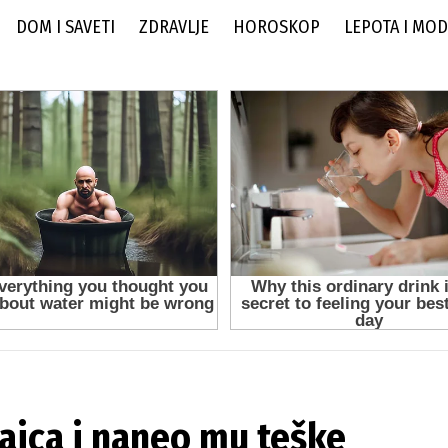
DOM I SAVETI
ZDRAVLJE
HOROSKOP
LEPOTA I MO
ajca i naneo mu teške