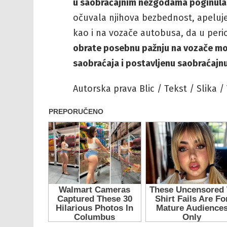
u saobraćajnim nezgodama poginula 
očuvala njihova bezbednost, apeluje
kao i na vozače autobusa, da u peri
obrate posebnu pažnju na vozače mot
saobraćaja i postavljenu saobraćajnu
Autorska prava Blic / Tekst / Slika /