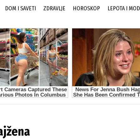
DOM I SAVETI
ZDRAVLJE
HOROSKOP
LEPOTA I MO
Najžena