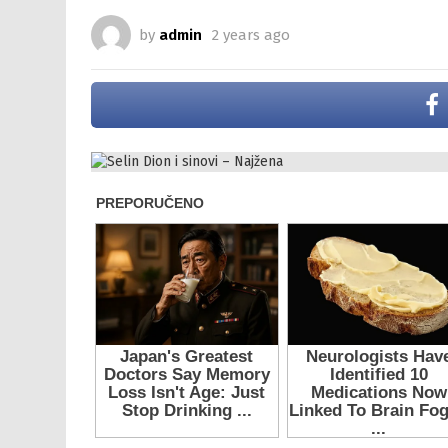
by
admin
2 years ago