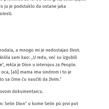
o ju je podstaklo da ostane jaka
olesti.
odala, a mnogo mi je nedostajao život.
slila sam kao: „U redu, već su izgubili
e“, rekla je Dion u intervjuu za People.
 oca, [ali] mama ima sindrom i to je
o sa čime ću naučiti da živim.”
u novom dokumentarcu.
sam: Selin Dion“ u kome Selin po prvi put