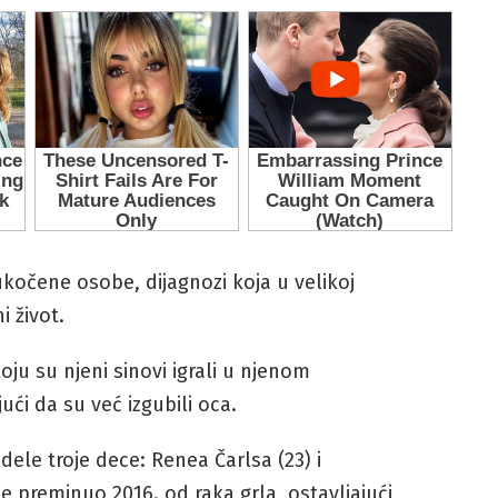
očene osobe, dijagnozi koja u velikoj
i život.
oju su njeni sinovi igrali u njenom
ući da su već izgubili oca.
 dele troje dece: Renea Čarlsa (23) i
 je preminuo 2016. od raka grla, ostavljajući