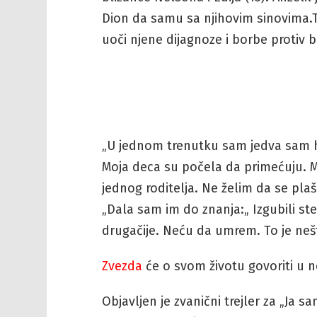
Dion da samu sa njihovim sinovima.T
uoči njene dijagnoze i borbe protiv b
„U jednom trenutku sam jedva sam h
Moja deca su počela da primećuju. Mi
jednog roditelja. Ne želim da se plaš
„Dala sam im do znanja:„ Izgubili ste
drugačije. Neću da umrem. To je nešt
Zvezda
će o svom životu govoriti 
Objavljen je zvanični trejler za „Ja 