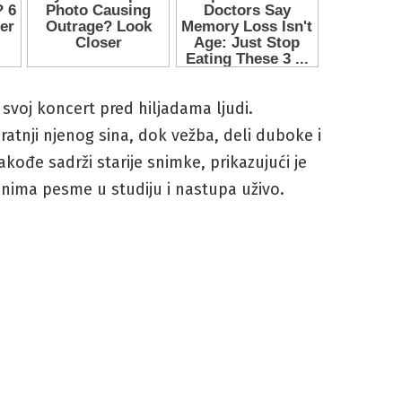
 svoj koncert pred hiljadama ljudi.
ratnji njenog sina, dok vežba, deli duboke i
kođe sadrži starije snimke, prikazujući je
snima pesme u studiju i nastupa uživo.