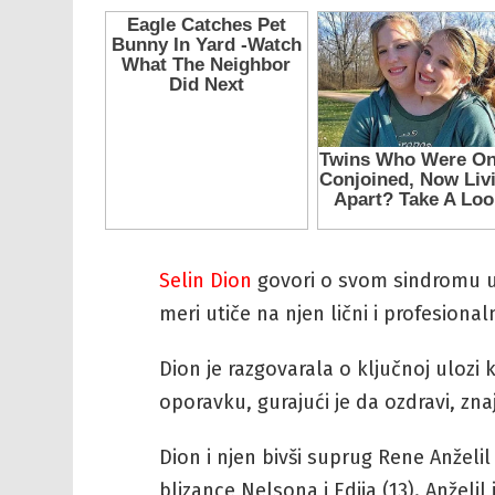
Selin Dion
govori o svom sindromu uk
meri utiče na njen lični i profesionaln
Dion je razgovarala o ključnoj ulozi k
oporavku, gurajući je da ozdravi, znaj
Dion i njen bivši suprug Rene Anželil
blizance Nelsona i Edija (13). Anželil