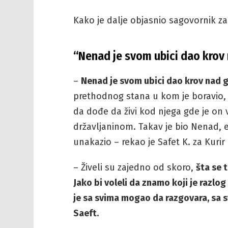
Kako je dalje objasnio sagovornik za “K
“Nenad je svom ubici dao krov
–
Nenad je svom ubici dao krov nad 
prethodnog stana u kom je boravio, 
da dođe da živi kod njega gde je o
državljaninom. Takav je bio Nenad, e
unakazio – rekao je Safet K. za Kurir 
– Živeli su zajedno od skoro,
šta se 
Jako bi voleli da znamo koji je razlog
je sa svima mogao da razgovara, sa svi
Saeft.