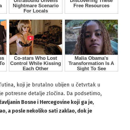
Tutina, koji je brutalno ubijen u četvrtak u
e potresne detalje zločina. Da podsetimo,
avljanin Bosne i Hercegovine koji ga je,
o, a posle nekoliko sati zaklao, dok je