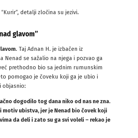
urir”, detalji zločina su jezivi.
 nad glavom”
glavom
. Taj Adnan H. je izbačen iz
a Nenad se sažalio na njega i pozvao ga
n već prethodno bio sa jednim rumunskim
to pomogao je čoveku koji ga je ubio i
i objasnio:
tačno dogodilo tog dana niko od nas ne zna.
 i motiv ubistva, jer je Nenad bio čovek koji
ma da deli i zato su ga svi voleli – rekao je