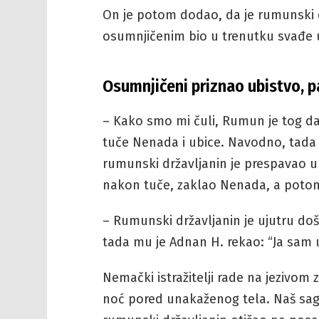
On je potom dodao, da je rumunski dr
osumnjičenim bio u trenutku svađe 
Osumnjičeni priznao ubistvo, 
– Kako smo mi čuli, Rumun je tog da
tuče Nenada i ubice. Navodno, tada g
rumunski državljanin je prespavao u 
nakon tuče, zaklao Nenada, a potom 
– Rumunski državljanin je ujutru do
tada mu je Adnan H. rekao: “Ja sam
Nemački istražitelji rade na jezivom 
noć pored unakaženog tela. Naš sag