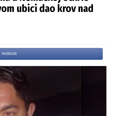
svom ubici dao krov nad
FACEBOOK