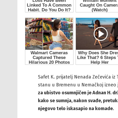
Safet K. prijatelj Nenada Zečevića iz 
stanu u Bremenu u Nemačkoj izneo j
za ubistvo osumnjičen je Adnan H. drž
kako se sumnja, nakon svađe, pretuka
njegovo telo iskasapio na komade
.