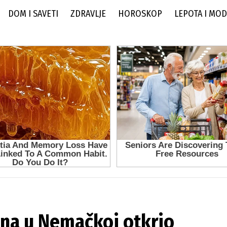
DOM I SAVETI
ZDRAVLJE
HOROSKOP
LEPOTA I MO
bina u Nemačkoj otkrio