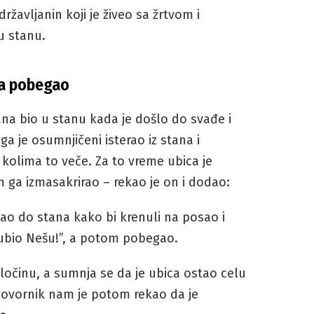
žavljanin koji je živeo sa žrtvom i
u stanu.
pa pobegao
na bio u stanu kada je došlo do svađe i
a je osumnjičeni isterao iz stana i
kolima to veče. Za to vreme ubica je
ga izmasakrirao – rekao je on i dodao:
šao do stana kako bi krenuli na posao i
 ubio Nešu!”, a potom pobegao.
zločinu, a sumnja se da je ubica ostao celu
ovornik nam je potom rekao da je