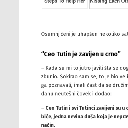
Osumnjičeni je uhapšen nekoliko sat
“Ceo Tutin je zavijen u crno”
– Kada su mi to jutro javili šta se d
zbunio. Šokirao sam se, to je bio vel
ga poznavali, imali čast da se druži
dahu neutešni čovek i dodao:
–
Ceo Tutin i svi Tutinci zavijeni su 
biće, jedna nevina duša koja je nepra
način
.