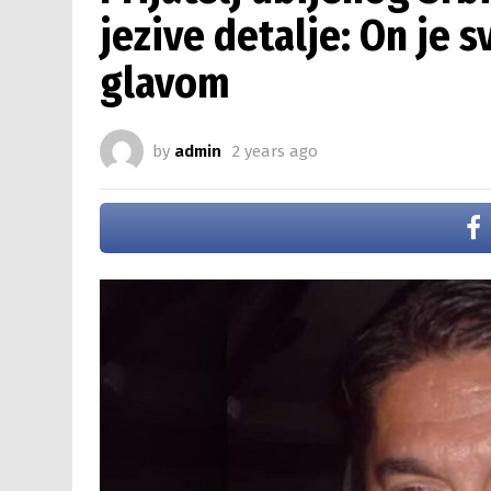
jezive detalje: On je 
glavom
by
admin
2 years ago