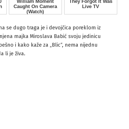
ma se dugo traga je i devojčica poreklom iz
njena majka Miroslava Babić svoju jedinicu
pešno i kako kaže za „Blic“, nema nijednu
 li je živa.