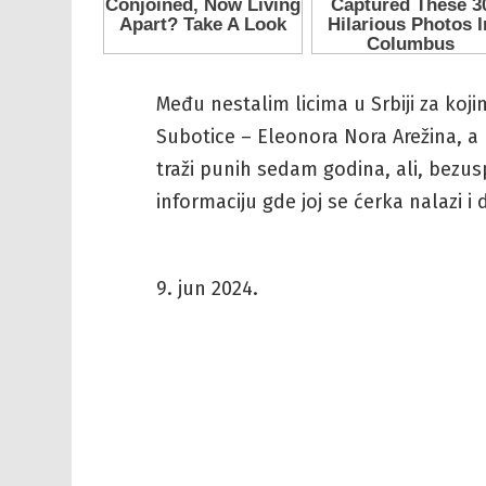
Među nestalim licima u Srbiji za koji
Subotice – Eleonora Nora Arežina, a 
traži punih sedam godina, ali, bezus
informaciju gde joj se ćerka nalazi i da
9. jun 2024.