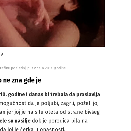
va
režinu poslednji put videla 2017. godine
o ne zna gde je
10. godine i danas bi trebala da proslavlja
ogućnost da je poljubi, zagrli, poželi joj
an jer joj je na silu oteta od strane bivšeg
ele su nasilje
dok je porodica bila na
a joj je ćerka u opasnosti.