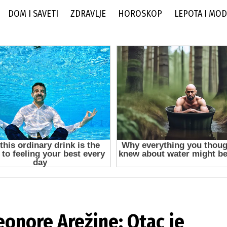
DOM I SAVETI
ZDRAVLJE
HOROSKOP
LEPOTA I MO
onore Arežine: Otac je