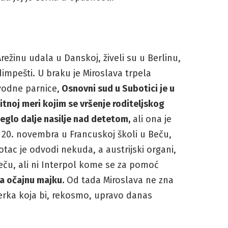
režinu udala u Danskoj, živeli su u Berlinu,
impešti. U braku je Miroslava trpela
vodne parnice,
Osnovni sud u Subotici je u
tnoj meri kojim se vršenje roditeljskog
beglo dalje nasilje nad detetom,
ali ona je
 20. novembra u Francuskoj školi u Beču,
 otac je odvodi nekuda, a austrijski organi,
Beču, ali ni Interpol kome se za pomoć
za očajnu majku.
Od tada Miroslava ne zna
ćerka koja bi, rekosmo, upravo danas