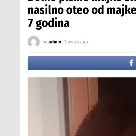
nasilno oteo od majke,
7 godina
by
admin
2 years ago