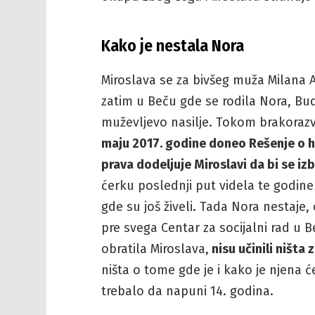
Kako je nestala Nora
Miroslava se za bivšeg muža Milana A
zatim u Beču gde se rodila Nora, Bud
muževljevo nasilje. Tokom brakoraz
maju 2017. godine doneo Rešenje o hi
prava dodeljuje Miroslavi da bi se iz
ćerku poslednji put videla te godine
gde su još živeli. Tada Nora nestaje,
pre svega Centar za socijalni rad u 
obratila Miroslava,
nisu učinili ništa 
ništa o tome gde je i kako je njena 
trebalo da napuni 14. godina.