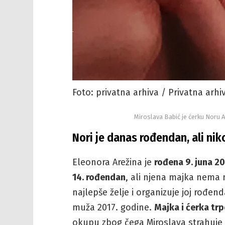
Foto: privatna arhiva / Privatna arhi
Miroslava Babić je ćerku Noru A
Nori je danas rođendan, ali nik
Eleonora Arežina je
rođena 9. juna 20
14. rođendan
, ali njena majka nema m
najlepše želje i organizuje joj rođend
muža 2017. godine.
Majka i ćerka trp
okupu zbog čega Miroslava strahuje d